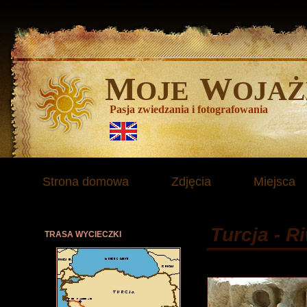
M
W
OJE
OJAŻ
Pasja zwiedzania i fotografowania
Strona domowa
Zdjęcia
Miejsca
Turcja - R
TRASA WYCIECZKI
Lipiec 2004