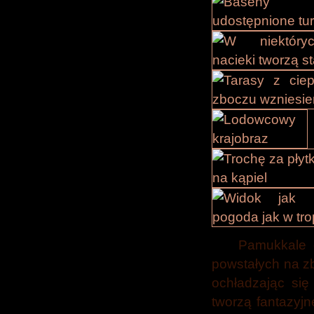
Pamukkale 
powstałych na z
ochładzając się
tworzą fantazyjn