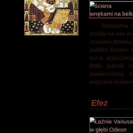
Starożytna
zrobiły na nas 
znakiem firmowy
pobliżu Demre, k
w.n.e. antyczne
łódki, jednak 
powierzchnią 
antyczne kolumny
Efez