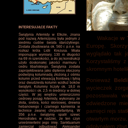
INTERESUJĄCE FAKTY
Świątynia Artemidy w Efezie, znana
Wakacje
w 
pod nazwą Artemizjonu była jednym z
siedmiu cudów świata starożytnego.
Europę. Skorzy
Została zbudowana ok. 560 r. p.n.e. na
rozkaz króla Lidii Krezusa. Miała
wyglądało tak j
imponujące wymiary, 130 m długości
na 69 m szerokości, a do jej konstrukcji
Korzystaliśmy z
użyto doskonałej jakości marmuru i
cedru libańskiego. Świątynia została
skromnym hoteli
zaprojektowana jako dipteros otoczony
podwójną kolumnadą złożoną z ośmiu
kolumn przed elewacją frontową i tylną
Ponieważ
Beldi
oraz dwudziestu kolumn wzdłuż boków
świątyni. Kolumny liczyły ok. 18,0 m
wycieczek zorga
wysokości i ok. 2,5 m średnicy w dolnej
pozostawała wi
części. W jej wnętrzu umieszczono
cedrowy posąg Artemidy, wykonany ze
odwiedzone miej
złota, srebra, kości słoniowej, drewna
hebanowego i czarnego kamienia w
pamięci rejs sta
technice zwanej chryzelefantyną. W
356 p.n.e. świątynię spalił szewc
otwartym morzu, 
Herostrates w nadziei, że ten czyn
unieśmiertelni jego imię. Sanktuarium
odpłynąłem zbyt 
zamierzał odbudować Aleksander