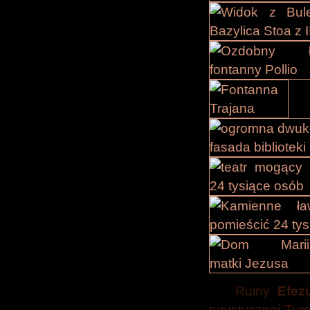
Ruiny
Efez
turystycznej Turc