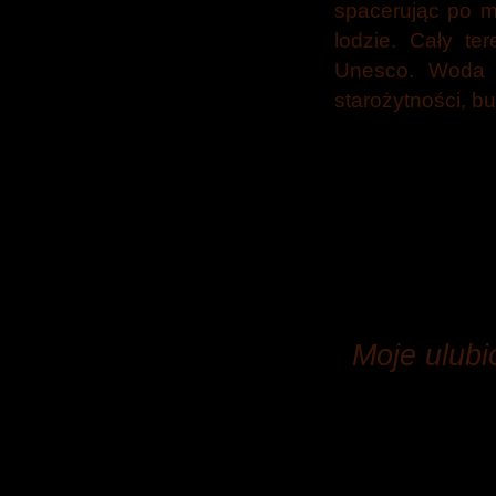
spacerując po m
lodzie. Cały te
Unesco. Woda m
starożytności, b
Moje ulubi