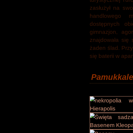
zasłużył na swo
handlowego m
dostępnych obi
gimnazjon, agor
znajdowała się
żaden ślad. Prz
się baterii w apa
Pamukkal