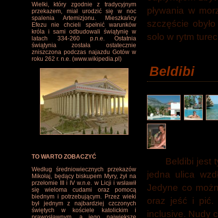
Wielki, który zgodnie z tradycyjnym
pływania w morz
przekazem, miał urodzić się w noc
spalenia Artemizjonu. Mieszkańcy
szczęście obyło
Efezu nie chcieli spełnić warunków
króla i sami odbudowali świątynię w
solo w rytm turec
latach 334-260 p.n.e. Ostatnia
świątynia została ostatecznie
zniszczona podczas najazdu Gotów w
roku 262 r. n.e. (www.wikipedia.pl)
Beldibi
TO WARTO ZOBACZYĆ
Beldibi jest
Według średniowiecznych przekazów
jedna ulica wzd
Mikołaj, będący biskupem Myry, żył na
przełomie III i IV w.n.e. w Licji i wsławił
Jedyne co można
się wieloma cudami oraz pomocą
biednym i potrzebującym. Przez wieki
oraz jeść i pić.
był jednym z najbardziej czczonych
świętych w kościele katolickim i
inclusive. Nudy 
prawosławnym, a jego największe