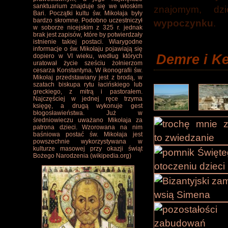
sanktuarium znajduje się we włoskim
znajomym, dzi
Bari. Początki kultu św. Mikołaja były
bardzo skromne. Podobno uczestniczył
wypoczynku
.
w soborze nicejskim z 325 r. jednak
brak jest zapisów, które by potwierdzały
istnienie takiej postaci. Wiarygodne
informacje o św. Mikołaju pojawiają się
Demre i K
dopiero w VI wieku, według których
uratował życie sześciu żołnierzom
cesarza Konstantyna. W ikonografii św.
Mikołaj przedstawiany jest z brodą, w
szatach biskupa rytu łacińskiego lub
greckiego, z mitrą i pastorałem.
Najczęściej w jednej ręce trzyma
księgę, a drugą wykonuje gest
błogosławieństwa. Już w
średniowieczu uważano Mikołaja za
patrona dzieci. Wzorowana na nim
baśniowa postać św. Mikołaja jest
powszechnie wykorzystywana w
kulturze masowej przy okazji świąt
Bożego Narodzenia (wikipedia.org)