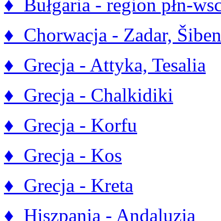
♦ Bułgaria - region płn-ws
♦ Chorwacja - Zadar, Šiben
♦ Grecja - Attyka, Tesalia
♦ Grecja - Chalkidiki
♦ Grecja - Korfu
♦ Grecja - Kos
♦ Grecja - Kreta
♦ Hiszpania - Andaluzja