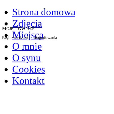
Strona domowa
Zdjęcia
M
W
OJE
OJAŻE
Miejsca
Pasja zwiedzania i fotografowania
O mnie
O synu
Cookies
Kontakt