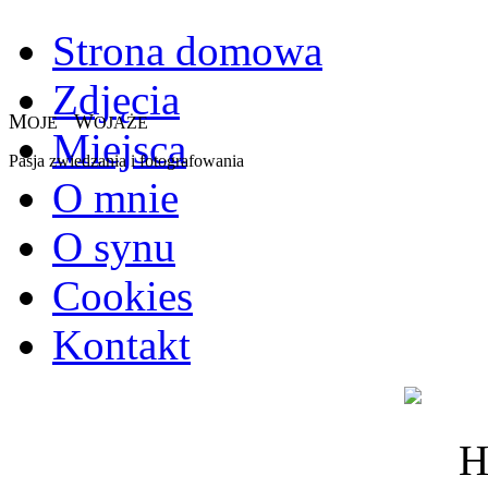
Strona domowa
Zdjęcia
M
W
OJE
OJAŻE
Miejsca
Pasja zwiedzania i fotografowania
O mnie
O synu
Cookies
Kontakt