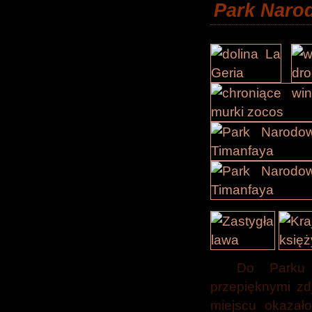
Park Naro
Do Parku
przepięknymi zd
miejscu okazał