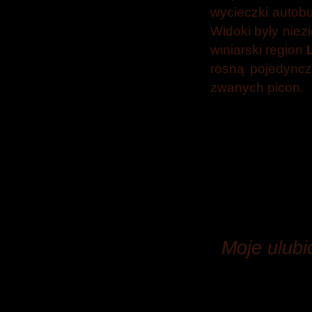
wycieczki autob
Widoki były niez
winiarski region
rosną pojedyncz
zwanych picon.
Moje ulubi