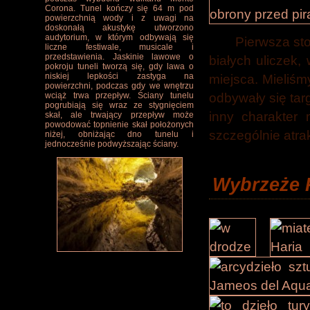
Corona. Tunel kończy się 64 m pod
powierzchnią wody i z uwagi na
doskonałą akustykę utworzono
audytorium, w którym odbywają się
Pierwsza st
liczne festiwale, musicale i
przedstawienia. Jaskinie lawowe o
białych uliczek,
pokroju tuneli tworzą się, gdy lawa o
niskiej lepkości zastyga na
miejsca. Mieliśm
powierzchni, podczas gdy we wnętrzu
odbywały się tar
wciąż trwa przepływ. Ściany tunelu
pogrubiają się wraz ze stygnięciem
inny charakte
skał, ale trwający przepływ może
powodować topnienie skał położonych
szczególnie atrak
niżej, obniżając dno tunelu i
jednocześnie podwyższając ściany.
Wybrzeże 