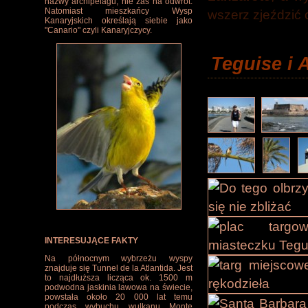
nazwy archipelagu, nie zaś na odwrót.
Natomiast mieszkańcy Wysp
wszerz zjeździć 
Kanaryjskich określają siebie jako
"Canario" czyli Kanaryjczycy.
Teguise i A
INTERESUJĄCE FAKTY
Na północnym wybrzeżu wyspy
znajduje się Tunnel de la Atlantida. Jest
to najdłuższa licząca ok. 1500 m
podwodna jaskinia lawowa na świecie,
powstała około 20 000 lat temu
podczas wybuchu wulkanu Monte