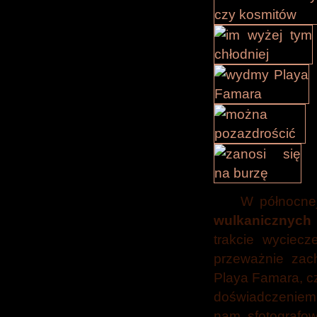
W północnej
wulkanicznych
trakcie wyciec
przeważnie zac
Playa Famara, c
doświadczeniem 
nam sfotografow