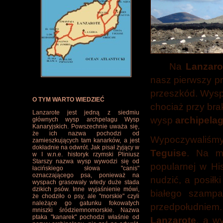
Na
Lanzaro
nasz pierwszy pr
przeszkód. Wyspy
O TYM WARTO WIEDZIEĆ
chociaż przy bra
Lanzarote jest jedną z siedmiu
wysp
archipela
głównych wysp archpelagu Wysp
Kanaryjskich. Powszechnie uważa się,
że ich nazwa pochodzi od
Wypoczywaliśm
zamieszkujących tam kanarków, a jest
dokładnie na odwrót. Jak pisał żyjący w
Teguise
. Na mi
w I w.n.e. historyk rzymski Pliniusz
Starszy nazwa wysp wywodzi się od
popularnej w Hi
łacińskiego słowa "canis"
oznaczającego psa, ponieważ na
nudzić, a posiłk
wyspach grasowały wtedy duże stada
dzikich psów. Inne wyjaśnienie mówi,
białego szampa
że chodziło o psy, ale "morskie" czyli
należące go gatunku fokowatych
przedpołudnie
mniszki śródziemnomorskie. Nazwa
ptaka "kanarek" pochodzi właśnie od
Lanzarote
, a w