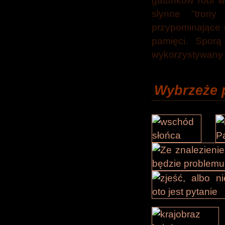
gatunków robi w
słynne "trony
przypominające 
pamięci. Sporą
wykorzystywany d
Wybrzeże 