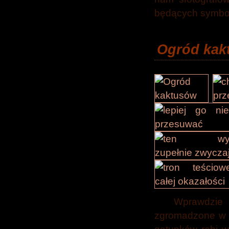
będących symbo
Ogród kak
Wprawdzi
zgromadzone w j