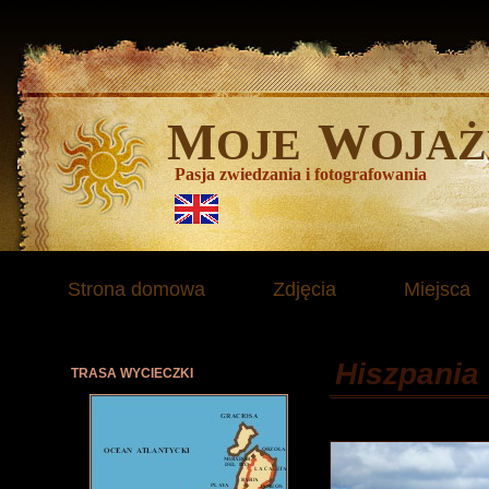
M
W
OJE
OJAŻ
Pasja zwiedzania i fotografowania
Strona domowa
Zdjęcia
Miejsca
Hiszpania
TRASA WYCIECZKI
Październik 200