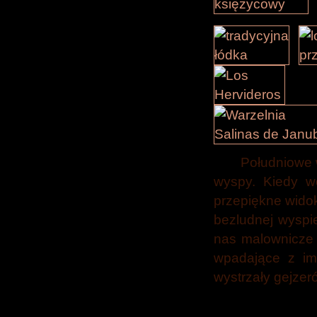
Południowe 
wyspy. Kiedy w
przepiękne widok
bezludnej wyspi
nas malownicze 
wpadające z im
wystrzały gejzer