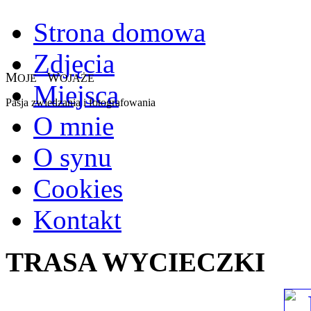
Strona domowa
Zdjęcia
M
W
OJE
OJAŻE
Miejsca
Pasja zwiedzania i fotografowania
O mnie
O synu
Cookies
Kontakt
TRASA WYCIECZKI