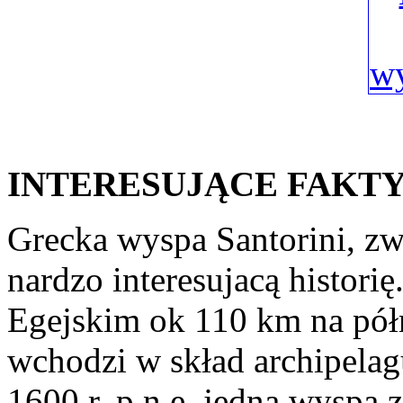
INTERESUJĄCE FAKT
Grecka wyspa Santorini, zw
nardzo interesujacą histori
Egejskim ok 110 km na pół
wchodzi w skład archipelag
1600 r. p.n.e. jedna wyspa 