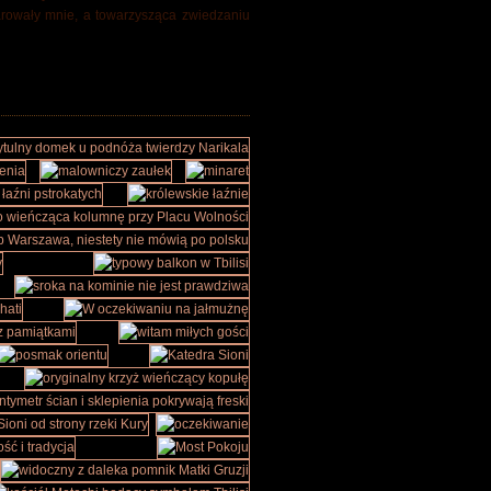
rowały mnie, a towarzysząca zwiedzaniu