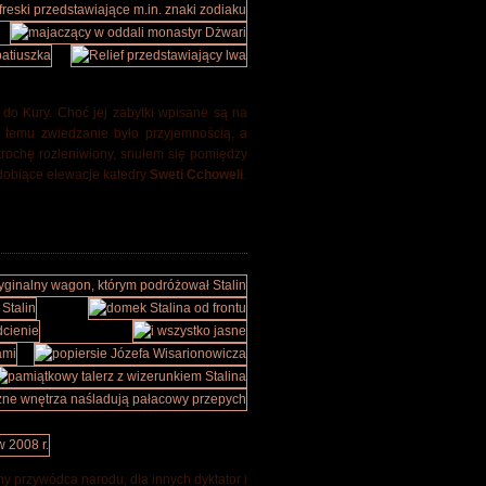
 do Kury. Choć jej zabytki wpisane są na
i temu zwiedzanie było przyjemnością, a
trochę rozleniwiony, snułem się pomiędzy
zdobiące elewacje katedry
Sweti Cchoweli
.
ny przywódca narodu, dla innych dyktator i