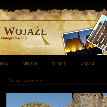
W
E
OJAŻE
 i fotografowania
ęcia
Miejsca
O mnie
O synu
Gruzja, Armenia
Wrzesień 2014