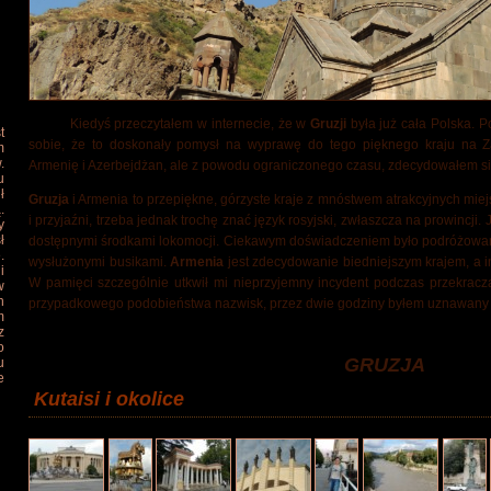
Kiedyś przeczytałem w internecie, że w
Gruzji
była już cała Polska. 
t
sobie, że to doskonały pomysł na wyprawę do tego pięknego kraju na Z
m
.
Armenię i Azerbejdżan, ale z powodu ograniczonego czasu, zdecydowałem się
u
ł
Gruzja
i Armenia to przepiękne, górzyste kraje z mnóstwem atrakcyjnych mie
.
i przyjaźni, trzeba jednak trochę znać język rosyjski, zwłaszcza na prowincji
y
ł
dostępnymi środkami lokomocji. Ciekawym doświadczeniem było podróżowan
.
wysłużonymi busikami.
Armenia
jest zdecydowanie biedniejszym krajem, a in
i
W pamięci szczególnie utkwił mi nieprzyjemny incydent podczas przekracza
w
h
przypadkowego podobieństwa nazwisk, przez dwie godziny byłem uznawany 
m
z
o
GRUZJA
u
e
Kutaisi i okolice