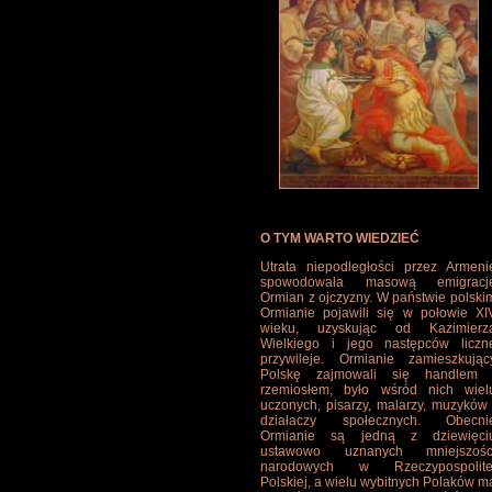
O TYM WARTO WIEDZIEĆ
Utrata niepodległości przez Armeni
spowodowała masową emigracj
Ormian z ojczyzny. W państwie polski
Ormianie pojawili się w połowie XI
wieku, uzyskując od Kazimierz
Wielkiego i jego następców liczn
przywileje. Ormianie zamieszkując
Polskę zajmowali się handlem 
rzemiosłem, było wśród nich wiel
uczonych, pisarzy, malarzy, muzyków 
działaczy społecznych. Obecni
Ormianie są jedną z dziewięci
ustawowo uznanych mniejszośc
narodowych w Rzeczypospolite
Polskiej, a wielu wybitnych Polaków m