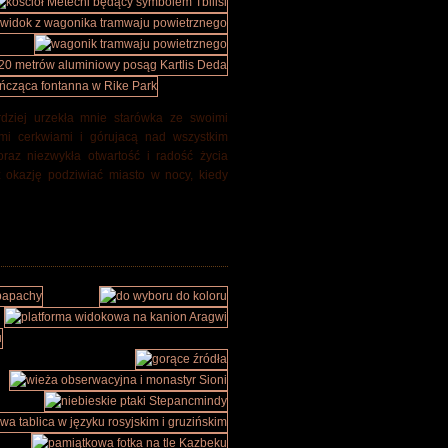
dziej urzekła mnie starówka ze swoimi
mi cerkwiami i górujacą nad wszystkim
oraz niezwykła otwartość i radość życia
ż okazję podziwiać miasto w nocy, kiedy