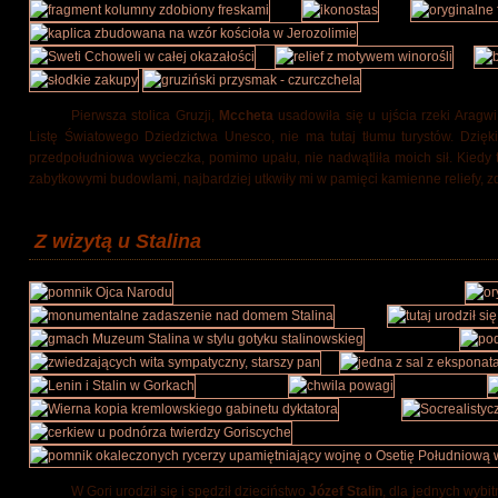
Pierwsza stolica Gruzji,
Mccheta
usadowiła się u ujścia rzeki Aragwi
Listę Światowego Dziedzictwa Unesco, nie ma tutaj tłumu turystów. Dzięk
przedpołudniowa wycieczka, pomimo upału, nie nadwątliła moich sił. Kiedy 
zabytkowymi budowlami, najbardziej utkwiły mi w pamięci kamienne reliefy, 
Z wizytą u Stalina
W Gori urodził się i spędził dzieciństwo
Józef Stalin
, dla jednych wybit