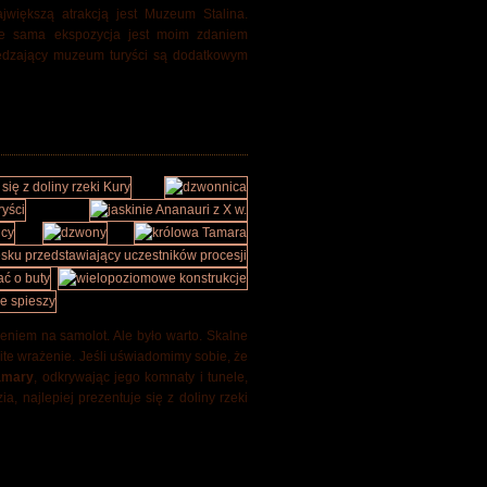
jwiększą atrakcją jest Muzeum Stalina.
ale sama ekspozycja jest moim zdaniem
iedzający muzeum turyści są dodatkowym
ieniem na samolot. Ale było warto. Skalne
ite wrażenie. Jeśli uświadomimy sobie, że
amary
, odkrywając jego komnaty i tunele,
, najlepiej prezentuje się z doliny rzeki