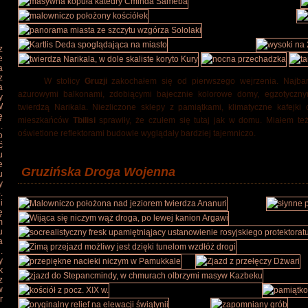
z
e
a
z
W stolicy
Gruzji
zakochałem się od pierwszego wejrzenia. Najbar
a
ażurowymi balkonami, zdobiącymi bajecznie kolorowe domy, egzotyczny
y
W
twierdzą Narikala. Niezliczone sklepy z pamiątkami, klimatyczne kafejki 
ę
mieszkańców
Tbilisi
sprawiły, że czułem się tutaj jak w domu. Miałem te
.
oświetlone reflektorami budowle wyglądały bardziej tajemniczo.
o
ć
u
e
Gruzińska Droga Wojenna
u
y
.
i
ę
m
u
a
.
y
k
z
w
r