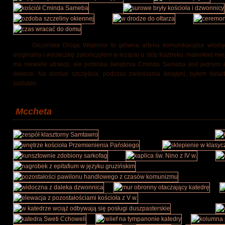
Gruzińska Droga Wojenna to główna arteria komunikacyjna wiod
oryginalny i wycieczkę zakończyłem w leżącej u stóp Kazbeku, maleńkiej mi
ma niewiele atrakcji, ale pobliska świątynia Cminda Sameba jest jednym 
świecie. Na domiar szczęścia, podczas zwiedzania świątyni, byłem świad
zaślubin.
Mccheta