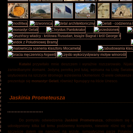
Kutaisi
przywitało mnie deszczem i wyraźnie rozczarowało. Nijaki
zaniedbanymi domami. Jedyną perełką jest tutaj, wpisana na Listę Świato
ę
usytuowana na szczycie stromego wziesienia Ukimerioni. O wiele ciekawsze s
ę
m
prezentuje się
monastyr Gelati
, również figurujący na liście Unesco.
V
a
e
Jaskinia Prometeusza
y
i
u
i
e
u
Do pomysłu odwiedzenia
Jaskinii Prometeusza
, odnosiłem się 
i
udostępniony kilka lat temu podziemny kompleks, niewiele różni się o
j
a
szczęście dałem się namówić na wizytę, sympatycznej parze Polaków