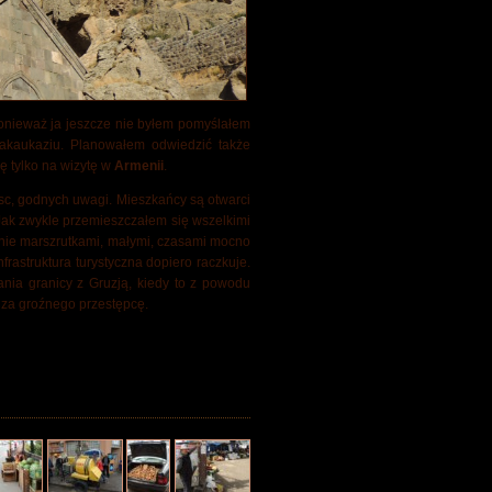
Ponieważ ja jeszcze nie byłem pomyślałem
akaukaziu. Planowałem odwiedzić także
 tylko na wizytę w
Armenii
.
jsc, godnych uwagi. Mieszkańcy są otwarci
. Jak zwykle przemieszczałem się wszelkimi
ie marszrutkami, małymi, czasami mocno
frastruktura turystyczna dopiero raczkuje.
nia granicy z Gruzją, kiedy to z powodu
za groźnego przestępcę.