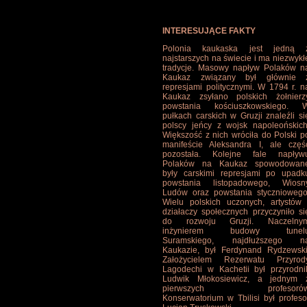
INTERESUJĄCE FAKTY
Polonia kaukaska jest jedną 
najstarszych na świecie i ma niezwykł
tradycje. Masowy napływ Polaków n
Kaukaz związany był głównie 
represjami politycznymi. W 1794 r. n
Kaukaz zsyłano polskich żołnierz
powstania kościuszkowskiego. 
pułkach carskich w Gruzji znaleźli si
polscy jeńcy z wojsk napoleońskich
Większość z nich wróciła do Polski p
manifeście Aleksandra I, ale częś
pozostała. Kolejne fale napływ
Polaków na Kaukaz spowodowan
były carskimi represjami po upadk
powstania listopadowego, Wiosn
Ludów oraz powstania styczniowego
Wielu polskich uczonych, artystów 
działaczy społecznych przyczyniło si
do rozwoju Gruzji. Naczelny
inżynierem budowy tunel
Suramskiego, najdłuższego n
Kaukazie, był Ferdynand Rydzewski
Założycielem Rezerwatu Przyrod
Lagodechi w Kachetii był przyrodni
Ludwik Młokosiewicz, a jednym 
pierwszych profesoró
Konserwatorium w Tbilisi był profeso