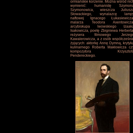
ormiańskie korzenie. Można wśród nic
wymienić: humanistę Szymon
Szymonowica, wieszcza Juliusz
Słowackiego, wynalazcę lamp
naftowej Ignacego Łukasiewicza
malarza Teodora Axentowicza
arcybiskupa lwowskiego Izaak
Isakowicza, poetę Zbigniewa Herberta
reżysera filmowego Jerzeg
Kawalerowicza, a z osób współcześni
żyjących: aktorkę Annę Dymną, krytyk
kulinarnego Roberta Makłowicza cz
kompozytora Krzysztof
Pendereckiego.