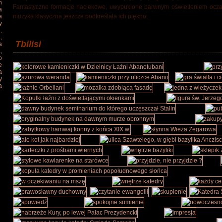
h
Fantastyczne formacje naciekowe, uwypuklone barwnym oświetleniem ocza
a
a
muzyka klasyczna jeszcze podkreślała ich piękno.
y
,
,
Tbilisi
a
,
o
e
a
y
a