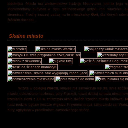
ludobójca. Miasto ma wielowiekowe tradycje historyczne, jednak jego na
Monumentalny budynek w stylu stalinowskiego gotyku robi wrażenie, 
stronnicza. Trochę inaczej patrzą na to mieszkańcy
Gori
, dla których odw
źródłem dochodu.
Skalne miasto
Wizyta w odległej
Wardzi
, omalże nie zakończyła się dla mnie spóźn
miasto, położożone na zboczu góry Eruszeli, nawet dzisiaj sprawia niesamow
trzęsienie ziemi z XIII w. zniszczyło około dwóch trzecich miasta królowej
T
nasz podziw będzie jeszcze większy. Przypominająca szwajcarski ser Wardzia
Kury, oglądana w promieniach zachodzącego słońca.