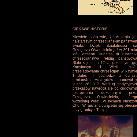
CIEKAWE HISTORIE
Niewiele osób wie, że Armenia jes
najstarszym chrześcijańskim państwe
świata. Dzięki działalności św
Grzegorza Oświeciciela już w 301 rok
król Armenii Tiridates III ustanowi
chrześcijaństwo religią państwową
Stało się to na 12 lat przed tym, gd
Konstantyn I Wielki zniós
prześladowania chrześcijan w Rzymie
Tiridates III pochodził z dynasti
ormiańskich Arsacydów i panował 
latach 262-317. Według tradycyjnyc
przekazów nawrócił się po cudowny
uzdrowieniu dokonanym prze
Grzegorza Oswieciciela, któreg
wcześniej więził w lochach klasztor
Chor Wirap, znajdującego się obecni
przy granicy z Turcją.