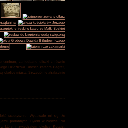
e centrum, zaniedbane uliczki z równie
wego Dzidzictwa Unesco katedra Bagrati,
ą okolice miasta. Szczególnie atrakcyjnie
dość sceptycznie. Wydawało mi się, że
d jemu podobnych. Byłem w błędzie. Na
 z którymi zwiedzałem okolice
Kutaisi
.