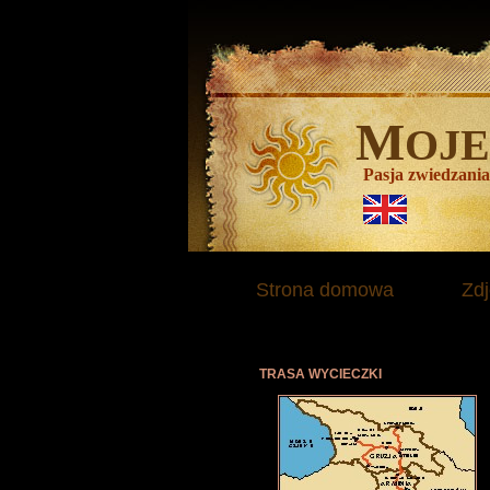
M
OJ
Pasja zwiedzania
Strona domowa
Zdj
TRASA WYCIECZKI