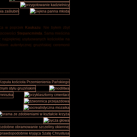
ąca w poprzek
Kaukazu
. Nie byłem zbyt
ejscowości
Stepancminda
. Sama mieścina
z najpiękniej usytuowanych kościołów na
kiem autentycznej gruzińskiej ceremonii