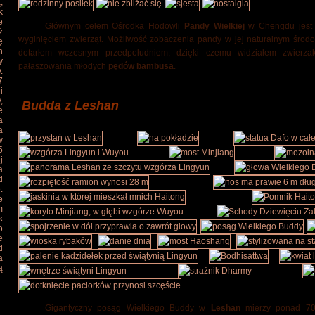
,
k
e
Głównym celem Ośrodka Hodowli
Pandy Wielkiej
w Chengdu jest z
ż
wyginięciem zwierząt. Możliwość zobaczenia pandy w jej naturalnym środo
ę
h
dotarłem wczesnym przedpołudniem, dzięki czemu widziałem zwierzak
y
pałaszowania młodych
pędów bambusa
.
.
7
i
,
Budda z Leshan
e
a
a
w
5
j
a
d
.
e
m
k
o
e
d
a
ą
Gigantyczny posąg Wielkiego Buddy w
Leshan
mierzy ponad 70