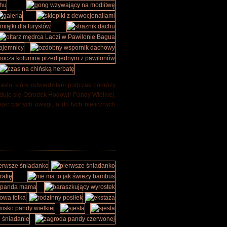
miasto, które odwiedziłem podczas podróży
duje się Ośrodek Hodowli Pandy Wielkiej.
sc wartych uwagi, a do tych nielicznych