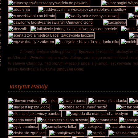
u
7
a
m
ę
w
,
.
u
.
e
h
c
Chengdu będące stolicą prowincji
Syczuan
, to najmniej atrakcyjne 
w
po Chinach. Wybrałem się tam tylko dlatego, że na jego przedmieściach znaj
o
W samym Chengdu, nad którym wiecznie unosi się smog, jest niewiele miej
i
należy taoistyczna świątynia
Qingyang Gong
.
Instytut Pandy