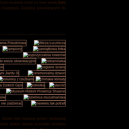
 Duże wrażenie zrobił na mnie widok
Dafo
mi Dziewięciu Zakrętów prowadzącymi do
Szlaku było tętniącą życiem metropolią
nionym złotym okresie pozostało mnóstwo