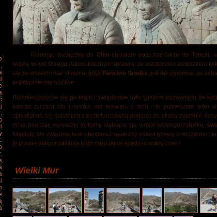
Planując wycieczkę do
Chin
chciałem pojechać także do Tybetu, a
o
wizytą w tym Okręgu Autonomicznym sprawiły, że ostatecznie zwiedziłem tyl
,
a
się ze wszech miar słuszna, gdyż
Państwo Środka
jest tak ogromne, że zoba
i
praktycznie niemożliwe.
e
a
Przemieszczanie się po kraju i zwiedzanie było wielkim wyzwaniem ze wz
ć
j
bardzo życzliwi dla turystów, ale niewielu z nich i to przeważnie tylko 
,
spotykalem się natomiast z bezinteresowną pomocą ze strony zupełnie obcych
o
mnie podczas wycieczki to tłumy kłębiące się wokół każdego zabytku,
świ
i
y
Niestety, ale zwiedzanie w obecności setek czy nawet tysięcy chińczyków ni
.
te prawie półtora miliarda ludzi musi jakoś spędzać wolny czas !
o
.
a
a
Wielki Mur
a
i
h
e
ą
a