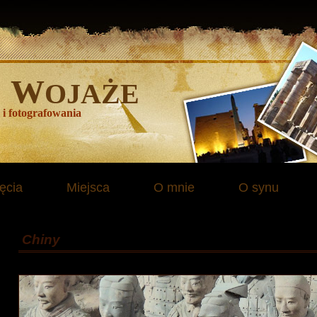
W
E
OJAŻE
 i fotografowania
ęcia
Miejsca
O mnie
O synu
Chiny
Kwiecień 2016