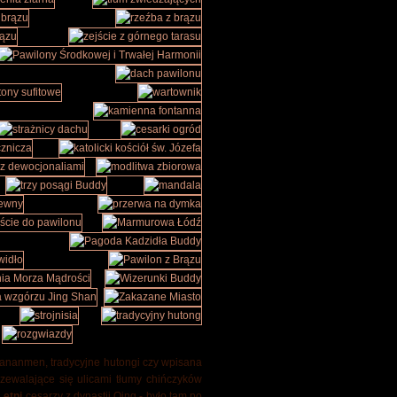
iananmen, tradycyjne hutongi czy wpisana
zewalające się ulicami tłumy chińczyków
Letni
cesarzy z dynastii Qing - było tam po