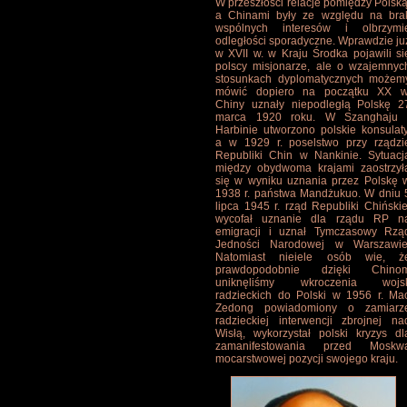
W przeszłości relacje pomiędzy Polską
a Chinami były ze względu na bra
wspólnych interesów i olbrzymi
odległości sporadyczne. Wprawdzie ju
w XVII w. w Kraju Środka pojawili si
polscy misjonarze, ale o wzajemnyc
stosunkach dyplomatycznych możem
mówić dopiero na początku XX w
Chiny uznały niepodległą Polskę 2
marca 1920 roku. W Szanghaju 
Harbinie utworzono polskie konsulaty
a w 1929 r. poselstwo przy rządzi
Republiki Chin w Nankinie. Sytuacj
między obydwoma krajami zaostrzył
się w wyniku uznania przez Polskę 
1938 r. państwa Mandżukuo. W dniu 
lipca 1945 r. rząd Republiki Chińskie
wycofał uznanie dla rządu RP n
emigracji i uznał Tymczasowy Rzą
Jedności Narodowej w Warszawie
Natomiast nieiele osób wie, ż
prawdopodobnie dzięki Chino
uniknęliśmy wkroczenia wojs
radzieckich do Polski w 1956 r. Ma
Zedong powiadomiony o zamiarz
radzieckiej interwencji zbrojnej na
Wisłą, wykorzystał polski kryzys dl
zamanifestowania przed Moskw
mocarstwowej pozycji swojego kraju.