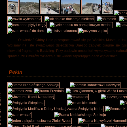
Odwiedzić
Chiny
i nie przespacerować się po Wielkim Murze, to tak
Wpisany na listę światowego dziedzictwa Unesco zabytek ciągnie się tysią
niewielki fragment w
Badaling
. Przy budowie umocnień wykorzystano natural
sprawia, że z murów roztaczają się widoki zapierające dech w piersiach.
Pekin
,
,
h
e
,
m
y
w
a