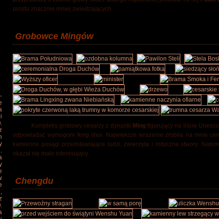
prostu znacznie mniej zwiedzających.
Grobowce Mingów
-
e
a
i
.
Kompleks grobowy cesarzy z dynastii
Ming
figurujący na liście Unesc
z
odpowiadać wymogom feng shui. Największe wrażenie zrobiła na mnie ce
h
y
kamienne posągi przedstawiające ludzi, zwierzęta i mityczne stwory. Nato
.
okazał się mało interesujący.
a
y
e
w
Chengdu
e
,
z
.
a