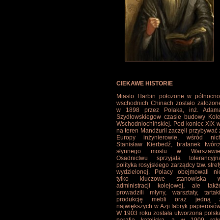
CIEKAWE HISTORIE
Miasto Harbin położone w północno
wschodnich Chinach zostało założon
w 1898 przez Polaka, inż. Adam
Szydłowskiegow czasie budowy Kole
Wschodniochińskiej. Pod koniec XIX w
na teren Mandżurii zaczęli przybywać 
Europy inżynierowie, wśród nic
Stanisław Kierbedź, bratanek twórc
słynnego mostu w Warszawie
Osadnictwu sprzyjała tolerancyjn
polityka rosyjskiego zarządcy tzw. stref
wydzielonej. Polacy obejmowali ni
tylko kluczowe stanowiska 
administracji kolejowej, ale takż
prowadzili młyny, warsztaty, tartaki
produkcję mebli oraz jedną 
największych w Azji fabryk papierosów
W 1903 roku została utworzona polsk