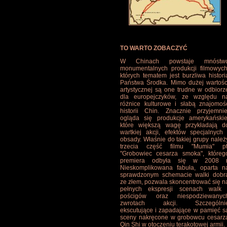
TO WARTO ZOBACZYĆ
W Chinach powstaje mnóstw
monumentalnych produkcji filmowych
których tematem jest burzliwa histori
Państwa Środka. Mimo dużej wartośc
artystycznej są one trudne w odbiorz
dla europejczyków, ze względu n
różnice kulturowe i słabą znajomoś
historii Chin. Znacznie przyjemnie
ogląda się produkcje amerykańskie
które większą wagę przykładają d
wartkiej akcji, efektów specjalnych 
obsady. Właśnie do takiej grupy należ
trzecia część filmu "Mumia" pt
"Grobowiec cesarza smoka", któreg
premiera odbyła się w 2008 r
Nieskomplikowana fabuła, oparta n
sprawdzonym schemacie walki dobr
ze złem, pozwala skoncentrować się n
pełnych ekspresji scenach walk 
pościgów oraz niespodziewanyc
zwrotach akcji. Szczególni
ekscutujące i zapadające w pamięć s
sceny nakręcone w grobowcu cesarz
Qin Shi w otoczeniu terakotowej armii.