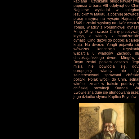
kapłana i uzyskaniu błogosławieństw
papieża Urbana VIII odpłynął do Chin
Najpierw wykładał w kolegiu
jezuickim w Makau, a później prowadzi
pracę misyjną na wyspie Hajnan. 
1649 r. został wysłany na dwór cesarz
Yongli, władcy z Południowej dynasti
Ming. W tym czasie Chiny przeżywał
kryzys, a władcy z mandżurskie
dynastii Qing dążyli do podbicia całeg
kraju. Na dworze Yongli pojawiła si
wówczas koncepcja uzyskani
wsparcia u władców Zachodu dl
chrześcijańskiego dworu Mingów, 
Boym został posłem cesarza. Jeg
misja nie powiodła się, gdy
europejscy władcy nie byl
zainteresowani sprawami chńskie
polityki. Polak wrócił do Chin, jedna
wkrótce zmarł w trakcie podróży 
chińskiej prowincji Kuangsi. W
Lwowie znajduje się ufundowana prze
jego dziadka słynna Kaplica Boymów.