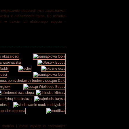
większenie populacji tych zagrożonych
wisku to niesamowita frajda. Do ośrodka
i w trakcie ich ulubionego zajęcia -
 metrów i został wykuty w czerwonym