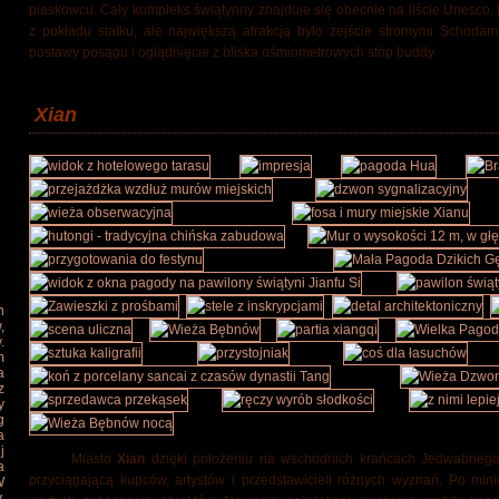
piaskowcu. Cały kompleks świątynny znajduje się obecnie na liście Unesco.
z pokładu statku, ale największą atrakcją było zejście stromymi Schoda
postawy posągu i oglądnięcie z bliska ośmiometrowych stóp buddy.
Xian
n
,
.
m
a
z
y
g
a
j
Miasto
Xian
dzięki położeniu na wschodnich krańcach Jedwabnego 
a
przyciągającą kupców, artystów i przedstawicieli różnych wyznań. Po mi
W
,