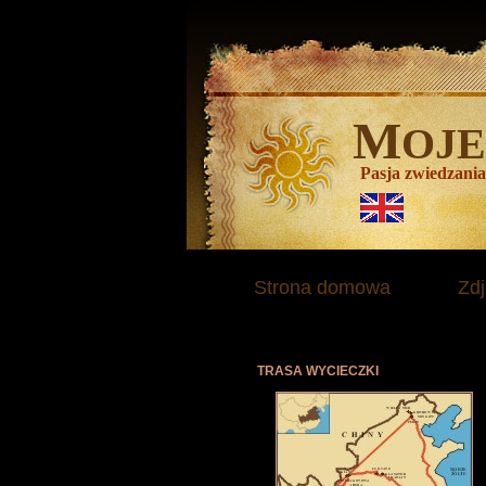
M
OJ
Pasja zwiedzania
Strona domowa
Zdj
TRASA WYCIECZKI