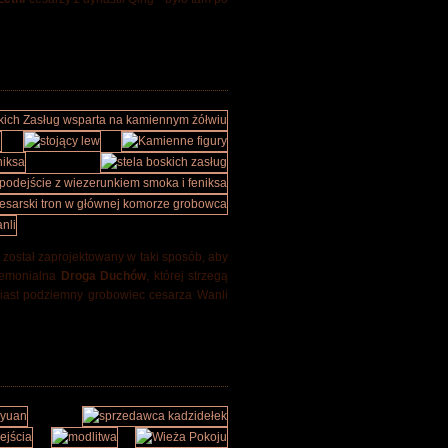
o został zaprojektowany w taki sposób, aby
remonialna
Droga Duchów
, której strzegą
miast podziemny grobowiec cesarza Wanli