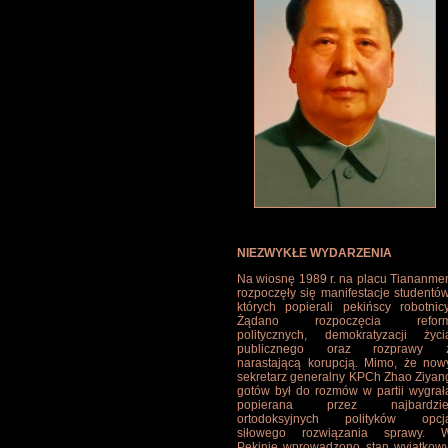
NIEZWYKŁE WYDARZENIA
Na wiosnę 1989 r. na placu Tiananme
rozpoczęły się manifestacje studentów
których popierali pekińscy robotnicy
Żądano rozpoczęcia refor
politycznych, demokratyzacji życi
publicznego oraz rozprawy 
narastającą korupcją. Mimo, że now
sekretarz generalny KPCh Zhao Ziyan
gotów był do rozmów w partii wygrał
popierana przez najbardzie
ortodoksyjnych polityków opcj
siłowego rozwiązania sprawy. 
Pekinie wprowadzono stan wyjątkowy