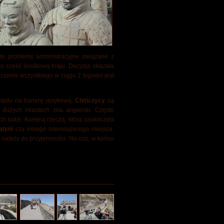
le problemy administracyjne związane z
ko część środkową kraju. Decyzja okazała
czenie wszystkiego w ciągu 2 tygodni jest
ględu na barierę językową.
Chińczycy
są
w dużych miastach zna angielski. Często
 ludzi. Kolejną rzeczą, która zaskoczyła
ątyni
czy innego interesujacego miejsca.
e należy do przyjemności. No cóż, w końcu