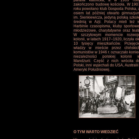
parafia katolicka, a w 1909 rok
zakończono budowę kościoła. W 190
roku powołano klub Gospoda Polska, 
osiem lat później otwarto gimnazju
im. Sienkiewicza, jedyną polską szkoł
średnią w Azji. Polacy mieli też 
Harbinie czasopisma, kluby sportowe
młodzieżowe, charytatywne oraz teatr
W szczytowym momencie rozwoj
kolonii, w latach 1917–1920, liczyła ok
10 tysięcy mieszkańców. Przejęci
władzy w mieście przez chińskic
komunistów w 1946 r. oznaczało konie
niezależności polskiej kolonii 
Mandżurii. Część z nich wróciła d
Polski, inni wyjechali do USA, Australii 
Ameryki Południowej.
O TYM WARTO WIEDZIEĆ