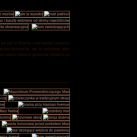
 jak być w Rzymie i nie widzieć papieża.
cami kilometrów, ale ja widziałem tylko
ne walory obronne grzbietów górskich, co