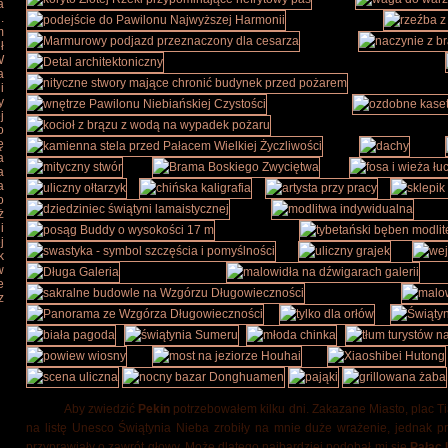
a
.
m
ł
W
a
i
y
j
o
ę
a
a
a
o
ż
i
j
k
w
e
z
Aby zwiedzić
Pekin
potrzebowałem kilku dni. Zakazane Miasto, plac T
na listę Unesco Świątynia Nieba zrobiły na mnie duże wrażenie, jednak pr
przyprawiały o zawrót głowy. Może dlatego najbardziej podobał mi się
Pałac 