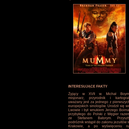
INTERESUJĄCE FAKTY
Żyjący w XVII w. Michał Boym
misjonarz, przyrodnik i kartograf
uważany jest za jednego z pierwszyc
europejskich sinologów. Urodził się w
Lwowie i był wnukiem Jerzego Boima
przybyłego do Polski z Węgier raze
ze Stefanem Batorym. Przyszł
podróżnik wstąpił do zakonu jezuitów 
Krakowie, a po wyświęceniu n